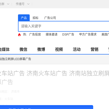
社群
传播号
产品
招标
广告公司
热:
广告投放
媒体邀请
DSP广告
甲方广告需求
美国
自媒体
微信
微博
视频
活动
营销
站独立刷屏LED屏幕广告
火车站广告 济南火车站广告 济南站独立刷屏
幕广告
向地区： 济南市
类：火车站
费模式：cpt