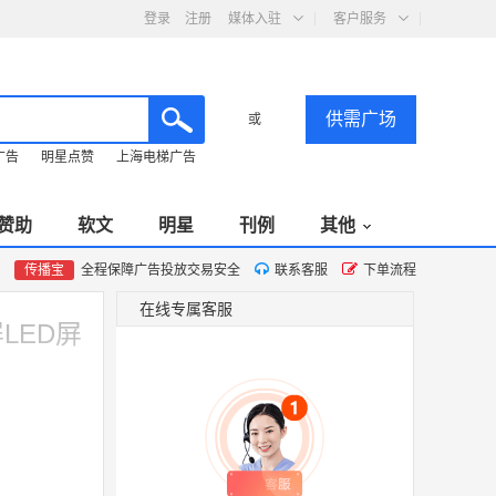
登录
注册
媒体入驻
客户服务
供需广场
或
广告
明星点赞
上海电梯广告
赞助
软文
明星
刊例
其他
传播宝
全程保障广告投放交易安全
联系客服
下单流程
在线专属客服
LED屏