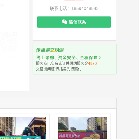
29
联系电话：18594048543
微信联系
机下单更便捷
服务商已实名认证并缴纳服务金
4980
交易出问题 传播易先行赔付