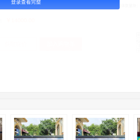
登录查看完整
告投放注意事项：媒体尺寸：2.97*1.34，播出频次：15秒195次/天/块，媒体数量块：
￥14000.00
格：
加入购物车
获取底价
手
04:16:44
181****0078
联系了该媒体所在商家
01:50:54
192****2334
联系了该媒体所在商家
03:40:56
157****6971
联系了该媒体所在商家
10:08:47
155****5272
联系了该媒体所在商家
02:32:27
176****3456
联系了该媒体所在商家
04:09:07
182****6963
联系了该媒体所在商家
11:44:28
130****3379
联系了该媒体所在商家
08:36:41
191****0991
联系了该媒体所在商家
05:24:34
186****8762
联系了该媒体所在商家