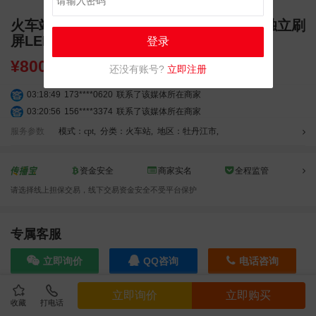
火车站广告 牡丹江火车站广告 牡丹江站 独立刷
屏LED屏幕广告
登录
¥
8000.00
还没有账号?
立即注册
03:18:49
173****0620
联系了该媒体所在商家
03:20:56
156****3374
联系了该媒体所在商家
03:42:33
158****0746
联系了该媒体所在商家
服务参数
模式：cpt
,
分类：火车站
,
地区：牡丹江市
,
01:59:39
189****2617
联系了该媒体所在商家
12:40:20
177****7961
联系了该媒体所在商家
资金安全
商家实名
全程监管
04:12:36
181****8167
联系了该媒体所在商家
请选择线上担保交易，线下交易资金安全不受平台保护
04:16:44
181****0078
联系了该媒体所在商家
01:50:54
192****2334
联系了该媒体所在商家
03:40:56
157****6971
联系了该媒体所在商家
专属客服
10:08:47
155****5272
联系了该媒体所在商家
立即询价
QQ咨询
电话咨询
02:32:27
176****3456
联系了该媒体所在商家
04:09:07
182****6963
联系了该媒体所在商家
立即询价
立即购买
11:44:28
130****3379
联系了该媒体所在商家
收藏
打电话
效果截图
08:36:41
191****0991
联系了该媒体所在商家