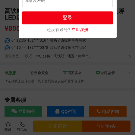
高铁站广告 赤峰高铁站广告 赤峰站 独立刷屏
LED屏幕广告
登录
¥
8000.00
还没有账号?
立即注册
04:12:36
181****8167
联系了该媒体所在商家
04:16:44
181****0078
联系了该媒体所在商家
01:50:54
192****2334
联系了该媒体所在商家
服务参数
模式：cpt
,
分类：高铁站
,
地区：赤峰市
,
03:40:56
157****6971
联系了该媒体所在商家
10:08:47
155****5272
联系了该媒体所在商家
资金安全
商家实名
全程监管
02:32:27
176****3456
联系了该媒体所在商家
请选择线上担保交易，线下交易资金安全不受平台保护
04:09:07
182****6963
联系了该媒体所在商家
11:44:28
130****3379
联系了该媒体所在商家
08:36:41
191****0991
联系了该媒体所在商家
专属客服
05:24:34
186****8762
联系了该媒体所在商家
立即询价
QQ咨询
电话咨询
06:11:20
166****9198
联系了该媒体所在商家
05:17:23
182****1341
联系了该媒体所在商家
立即询价
立即购买
03:00:41
153****4020
联系了该媒体所在商家
收藏
打电话
效果截图
05:19:34
150****6182
联系了该媒体所在商家