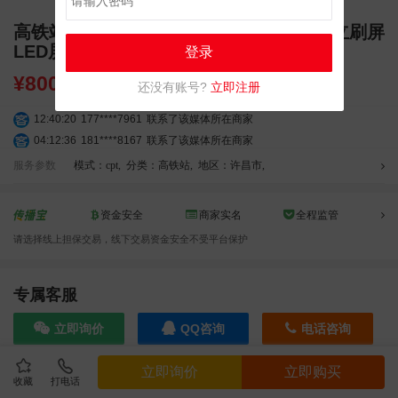
高铁站广告 许昌高铁站广告 许昌北站 独立刷屏
LED屏幕广告
登录
¥
8000.00
还没有账号?
立即注册
12:40:20
177****7961
联系了该媒体所在商家
04:12:36
181****8167
联系了该媒体所在商家
04:16:44
181****0078
联系了该媒体所在商家
服务参数
模式：cpt
,
分类：高铁站
,
地区：许昌市
,
01:50:54
192****2334
联系了该媒体所在商家
03:40:56
157****6971
联系了该媒体所在商家
资金安全
商家实名
全程监管
10:08:47
155****5272
联系了该媒体所在商家
请选择线上担保交易，线下交易资金安全不受平台保护
02:32:27
176****3456
联系了该媒体所在商家
04:09:07
182****6963
联系了该媒体所在商家
11:44:28
130****3379
联系了该媒体所在商家
专属客服
08:36:41
191****0991
联系了该媒体所在商家
立即询价
QQ咨询
电话咨询
05:24:34
186****8762
联系了该媒体所在商家
06:11:20
166****9198
联系了该媒体所在商家
立即询价
立即购买
05:17:23
182****1341
联系了该媒体所在商家
收藏
打电话
效果截图
03:00:41
153****4020
联系了该媒体所在商家