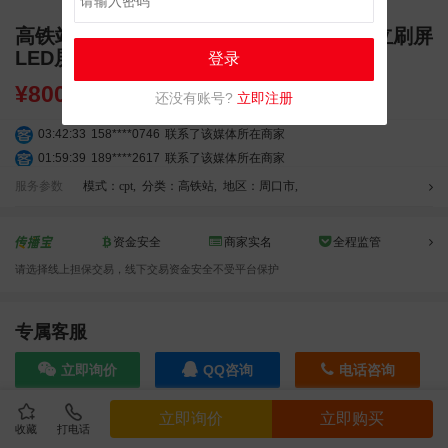
高铁站广告 周口高铁站广告 周口东站 独立刷屏
LED屏幕广告
登录
¥
8000.00
还没有账号?
立即注册
03:42:33
158****0746
联系了该媒体所在商家
01:59:39
189****2617
联系了该媒体所在商家
12:40:20
177****7961
联系了该媒体所在商家
服务参数
模式：cpt
,
分类：高铁站
,
地区：周口市
,
04:12:36
181****8167
联系了该媒体所在商家
04:16:44
181****0078
联系了该媒体所在商家
资金安全
商家实名
全程监管
01:50:54
192****2334
联系了该媒体所在商家
请选择线上担保交易，线下交易资金安全不受平台保护
03:40:56
157****6971
联系了该媒体所在商家
10:08:47
155****5272
联系了该媒体所在商家
02:32:27
176****3456
联系了该媒体所在商家
专属客服
04:09:07
182****6963
联系了该媒体所在商家
立即询价
QQ咨询
电话咨询
11:44:28
130****3379
联系了该媒体所在商家
08:36:41
191****0991
联系了该媒体所在商家
立即询价
立即购买
05:24:34
186****8762
联系了该媒体所在商家
收藏
打电话
效果截图
06:11:20
166****9198
联系了该媒体所在商家