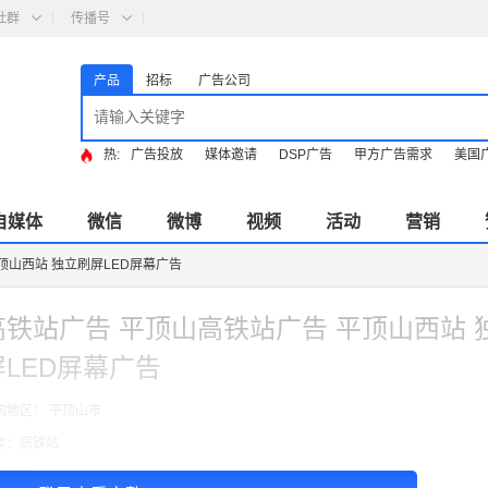
社群
传播号
产品
招标
广告公司
热:
广告投放
媒体邀请
DSP广告
甲方广告需求
美国
自媒体
微信
微博
视频
活动
营销
顶山西站 独立刷屏LED屏幕广告
高铁站广告 平顶山高铁站广告 平顶山西站 
屏LED屏幕广告
向地区： 平顶山市
类：高铁站
费模式：cpt