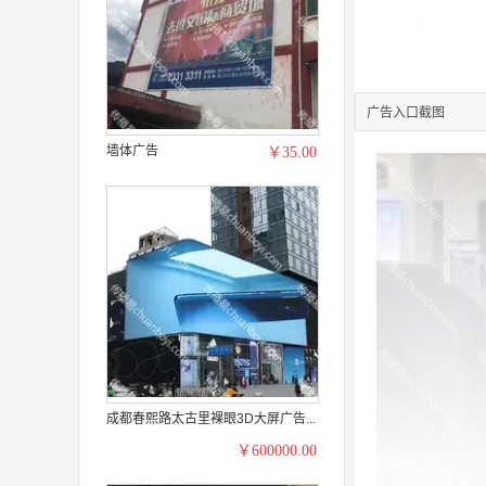
广告入口截图
墙体广告
￥35.00
成都春熙路太古里裸眼3D大屏广告...
￥600000.00