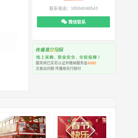
联系电话：18594048543
微信联系
机下单更便捷
服务商已实名认证并缴纳服务金
4980
交易出问题 传播易先行赔付