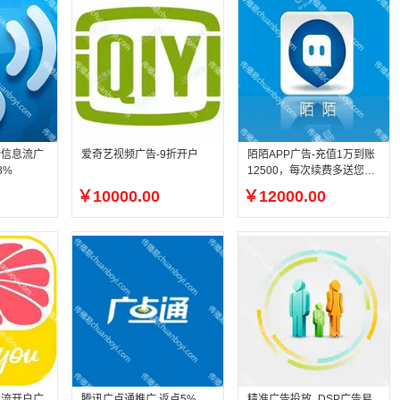
PP信息流广
爱奇艺视频广告-9折开户
陌陌APP广告-充值1万到账
8%
12500，每次续费多送您2
5%返点
￥10000.00
￥12000.00
息流开户广
腾讯广点通推广 返点5%
精准广告投放_DSP广告易