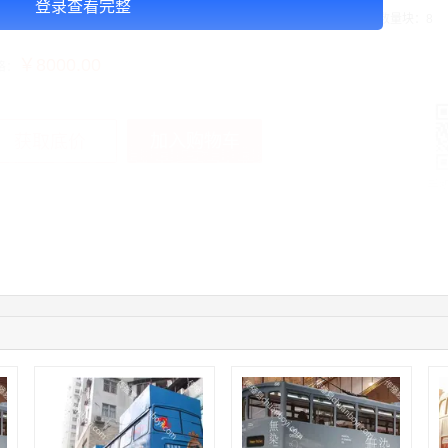
登录查看完整
告投放注意事项：媒体尺寸：2.7*1.24,播出频次：15秒195次/天/ ,块媒体数量块：8
￥8000.00
格：
加入购物车
获取底价
手
01:59:39
189****2617
联系了该媒体所在商家
12:40:20
177****7961
联系了该媒体所在商家
04:12:36
181****8167
联系了该媒体所在商家
04:16:44
181****0078
联系了该媒体所在商家
01:50:54
192****2334
联系了该媒体所在商家
03:40:56
157****6971
联系了该媒体所在商家
10:08:47
155****5272
联系了该媒体所在商家
02:32:27
176****3456
联系了该媒体所在商家
04:09:07
182****6963
联系了该媒体所在商家
11:44:28
130****3379
联系了该媒体所在商家