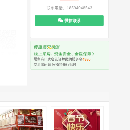
联系电话：18594048543
微信联系
机下单更便捷
服务商已实名认证并缴纳服务金
4980
交易出问题 传播易先行赔付