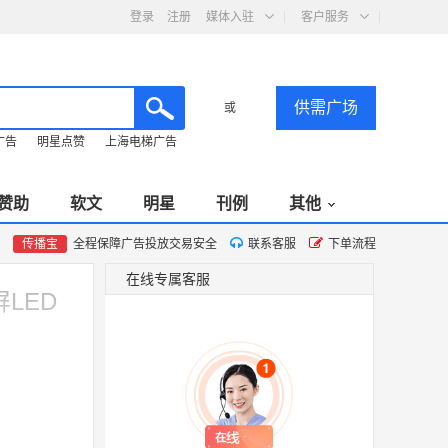
登录
注册
媒体入驻
客户服务
供需广场
或
广告
明星点赞
上海电梯广告
赞助
软文
明星
刊例
其他
传播宝
全程保障广告投放交易安全
联系客服
下单流程
在线专属客服
LED