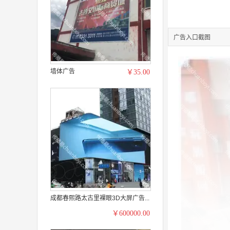
广告入口截图
墙体广告
￥35.00
成都春熙路太古里裸眼3D大屏广告...
￥600000.00