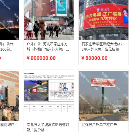
光秀广告代
户外广告_河北石家庄东方
石家庄新华区世纪大饭店25
100幕墙
城市购物广场户外大牌广告
6平户外大屏广告位招租
（投放时间：1年）
0
￥900000.00
￥80000.00
银座商城户
崇礼县太子城高铁站通道灯
武强县户外单立柱广告
租
箱广告价格