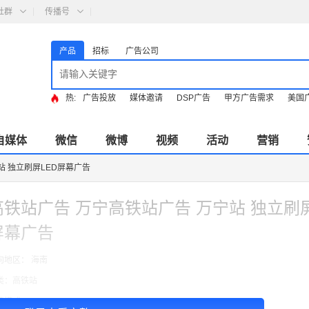
社群
传播号
产品
招标
广告公司
热:
广告投放
媒体邀请
DSP广告
甲方广告需求
美国
自媒体
微信
微博
视频
活动
营销
站 独立刷屏LED屏幕广告
高铁站广告 万宁高铁站广告 万宁站 独立刷屏
屏幕广告
向地区： 海南
类：高铁站
费模式：cpt