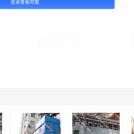
登录查看完整
告投放注意事项：媒体尺寸：2.97*1.34,播出频次：15秒195次/天/ ,块媒体数量块：4
￥8000.00
格：
加入购物车
获取底价
手
04:12:36
181****8167
联系了该媒体所在商家
04:16:44
181****0078
联系了该媒体所在商家
01:50:54
192****2334
联系了该媒体所在商家
03:40:56
157****6971
联系了该媒体所在商家
10:08:47
155****5272
联系了该媒体所在商家
02:32:27
176****3456
联系了该媒体所在商家
04:09:07
182****6963
联系了该媒体所在商家
11:44:28
130****3379
联系了该媒体所在商家
08:36:41
191****0991
联系了该媒体所在商家
05:24:34
186****8762
联系了该媒体所在商家