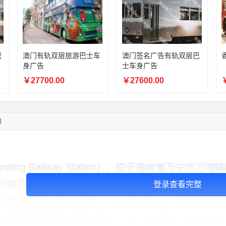
06:11:20
166****9198
联系了该媒体所在商家
05:17:23
182****1341
联系了该媒体所在商家
05:13:40
159****9700
联系了该媒体所在商家
08:52:47
155****6115
联系了该媒体所在商家
03:27:46
181****7631
联系了该媒体所在商家
巴
澳门有轨双层旅游巴士车
澳门签名广告有轨双层巴
身广告
士车身广告
03:18:49
173****0620
联系了该媒体所在商家
03:20:56
156****3374
联系了该媒体所在商家
￥27700.00
￥27600.00
￥
03:42:33
158****0746
联系了该媒体所在商家
01:59:39
189****2617
联系了该媒体所在商家
12:40:20
177****7961
联系了该媒体所在商家
图
登录查看完整