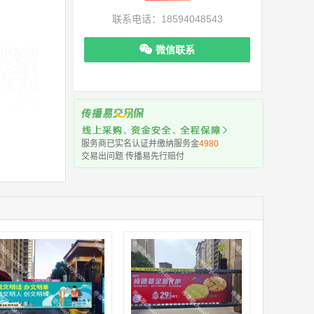
联系电话：18594048543
微信联系
机下单更便捷
服务商已实名认证并缴纳服务金
4980
交易出问题 传播易先行赔付