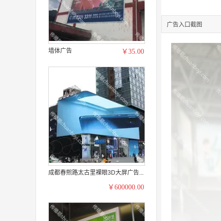
广告入口截图
墙体广告
￥35.00
成都春熙路太古里裸眼3D大屏广告...
￥600000.00