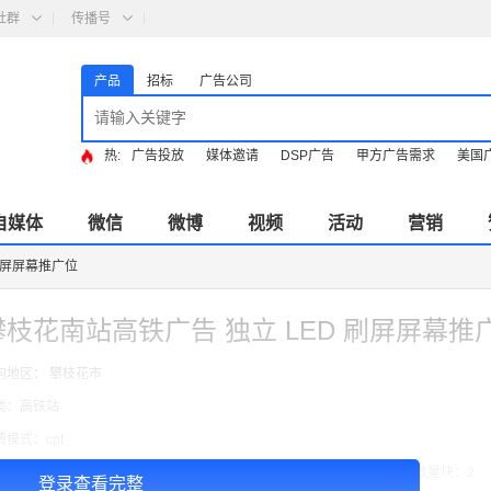
社群
传播号
产品
招标
广告公司
热:
广告投放
媒体邀请
DSP广告
甲方广告需求
美国
自媒体
微信
微博
视频
活动
营销
刷屏屏幕推广位
攀枝花南站高铁广告 独立 LED 刷屏屏幕推
向地区： 攀枝花市
类：高铁站
费模式：cpt
告投放注意事项：媒体尺寸：2.7*1.25,播出频次：15秒195次/天/ ,块媒体数量块：2
登录查看完整