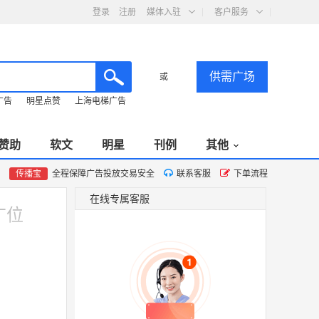
登录
注册
媒体入驻
客户服务
供需广场
或
广告
明星点赞
上海电梯广告
赞助
软文
明星
刊例
其他
传播宝
全程保障广告投放交易安全
联系客服
下单流程
在线专属客服
广位