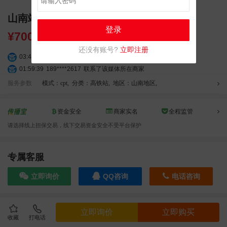
山南站高铁广告 独立刷屏 LED 媒体投放
登录
¥
7000.00
还没有账号?
立即注册
03:42:33
158****0746
联系了该媒体所在商家
01:59:39
189****2617
联系了该媒体所在商家
12:40:20
177****7961
联系了该媒体所在商家
服务参数
模式：cpt
,
分类：高铁站
,
地区：山南地区
,
04:12:36
181****8167
联系了该媒体所在商家
04:16:44
181****0078
联系了该媒体所在商家
资金安全
商家实名
全程监管
01:50:54
192****2334
联系了该媒体所在商家
请选择线上担保交易，线下交易资金安全不受平台保护
03:40:56
157****6971
联系了该媒体所在商家
10:08:47
155****5272
联系了该媒体所在商家
02:32:27
176****3456
联系了该媒体所在商家
专属客服
04:09:07
182****6963
联系了该媒体所在商家
立即询价
QQ咨询
电话咨询
11:44:28
130****3379
联系了该媒体所在商家
08:36:41
191****0991
联系了该媒体所在商家
05:24:34
186****8762
联系了该媒体所在商家
效果截图
立即询价
立即购买
06:11:20
166****9198
联系了该媒体所在商家
收藏
打电话