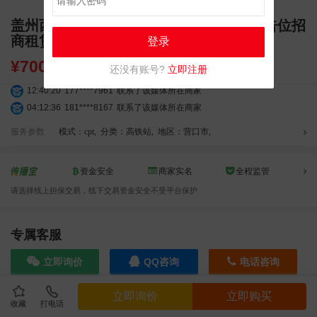
盖州西站高铁广告 独立刷屏 LED 大屏广告位招
商租赁
登录
¥
7000.00
还没有账号?
立即注册
12:40:20
177****7961
联系了该媒体所在商家
04:12:36
181****8167
联系了该媒体所在商家
04:16:44
181****0078
联系了该媒体所在商家
服务参数
模式：cpt
,
分类：高铁站
,
地区：营口市
,
01:50:54
192****2334
联系了该媒体所在商家
03:40:56
157****6971
联系了该媒体所在商家
资金安全
商家实名
全程监管
10:08:47
155****5272
联系了该媒体所在商家
02:32:27
176****3456
联系了该媒体所在商家
请选择线上担保交易，线下交易资金安全不受平台保护
04:09:07
182****6963
联系了该媒体所在商家
11:44:28
130****3379
联系了该媒体所在商家
专属客服
08:36:41
191****0991
联系了该媒体所在商家
05:24:34
186****8762
联系了该媒体所在商家
立即询价
QQ咨询
电话咨询
06:11:20
166****9198
联系了该媒体所在商家
05:17:23
182****1341
联系了该媒体所在商家
立即询价
立即购买
收藏
打电话
效果截图
03:00:41
153****4020
联系了该媒体所在商家