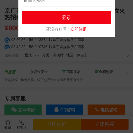
京广高铁高碑店东站 候车区独立刷屏广告位火
热招租
登录
¥
8000.00
还没有账号?
立即注册
03:20:56
156****3374
联系了该媒体所在商家
03:42:33
158****0746
联系了该媒体所在商家
01:59:39
189****2617
联系了该媒体所在商家
服务参数
模式：cpt
,
分类：高铁站
,
地区：保定市
,
12:40:20
177****7961
联系了该媒体所在商家
04:12:36
181****8167
联系了该媒体所在商家
资金安全
商家实名
全程监管
04:16:44
181****0078
联系了该媒体所在商家
请选择线上担保交易，线下交易资金安全不受平台保护
01:50:54
192****2334
联系了该媒体所在商家
03:40:56
157****6971
联系了该媒体所在商家
10:08:47
155****5272
联系了该媒体所在商家
专属客服
02:32:27
176****3456
联系了该媒体所在商家
立即询价
QQ咨询
电话咨询
04:09:07
182****6963
联系了该媒体所在商家
11:44:28
130****3379
联系了该媒体所在商家
立即询价
立即购买
08:36:41
191****0991
联系了该媒体所在商家
收藏
打电话
效果截图
05:24:34
186****8762
联系了该媒体所在商家