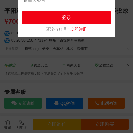
平阳站大厅全时段广告 独立刷屏 LED 大屏投放
登录
¥
7000.00
还没有账号?
立即注册
03:18:49
173****0620
联系了该媒体所在商家
03:20:56
156****3374
联系了该媒体所在商家
03:42:33
158****0746
联系了该媒体所在商家
服务参数
模式：cpt
,
分类：火车站
,
地区：温州市
,
01:59:39
189****2617
联系了该媒体所在商家
12:40:20
177****7961
联系了该媒体所在商家
资金安全
商家实名
全程监管
04:12:36
181****8167
联系了该媒体所在商家
请选择线上担保交易，线下交易资金安全不受平台保护
04:16:44
181****0078
联系了该媒体所在商家
01:50:54
192****2334
联系了该媒体所在商家
03:40:56
157****6971
联系了该媒体所在商家
专属客服
10:08:47
155****5272
联系了该媒体所在商家
立即询价
QQ咨询
电话咨询
02:32:27
176****3456
联系了该媒体所在商家
04:09:07
182****6963
联系了该媒体所在商家
11:44:28
130****3379
联系了该媒体所在商家
效果截图
立即询价
立即购买
08:36:41
191****0991
联系了该媒体所在商家
收藏
打电话