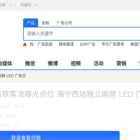
社群
传播号
产品
招标
广告公司
热:
广告投放
媒体邀请
DSP广告
甲方广告需求
美国
自媒体
微信
微博
视频
活动
营销
 LED 广告位
高铁客流曝光点位 海宁西站独立刷屏 LED 
向地区： 嘉兴市
类：高铁站
费模式：cpt
告投放注意事项：媒体尺寸：2.97*1.34,播出频次：15秒195次/天/ ,块媒体数量块：2
登录查看完整