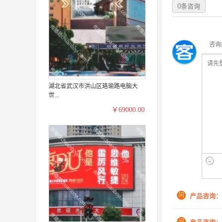
0
条咨询
咨询
湖北省武汉市洪山区珞瑜路电脑大
世...
￥69000.00
问
产品咨询：
问