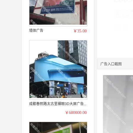
墙体广告
￥35.00
广告入口截图
成都春熙路太古里裸眼3D大屏广告...
￥600000.00