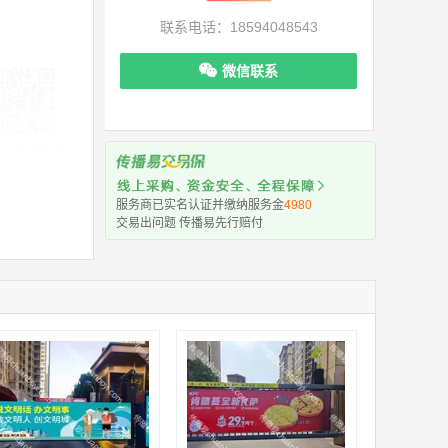
联系电话：18594048543
微信联系
机下单更便捷
服务商已实名认证并缴纳服务金
4980
交易出问题 传播易先行赔付