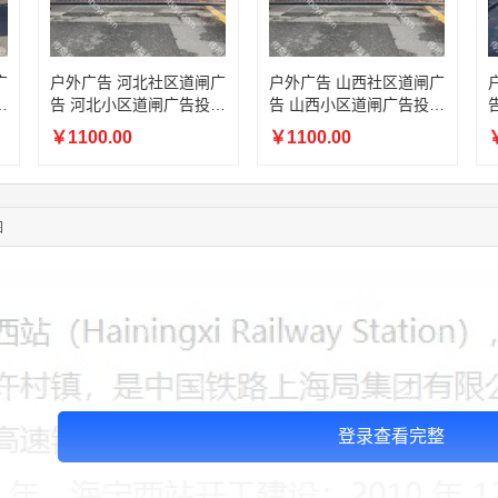
05:17:23
182****1341
联系了该媒体所在商家
05:13:40
159****9700
联系了该媒体所在商家
08:52:47
155****6115
联系了该媒体所在商家
广
户外广告 河北社区道闸广
户外广告 山西社区道闸广
03:27:46
181****7631
联系了该媒体所在商家
放
告 河北小区道闸广告投放
告 山西小区道闸广告投放
03:18:49
173****0620
联系了该媒体所在商家
价格
价格
￥1100.00
￥1100.00
￥
03:20:56
156****3374
联系了该媒体所在商家
03:42:33
158****0746
联系了该媒体所在商家
01:59:39
189****2617
联系了该媒体所在商家
图
12:40:20
177****7961
联系了该媒体所在商家
登录查看完整