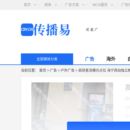
首页
榜单
广告方案
MCN服务
广告
广告
海外
全部媒体分类
当前位置：
首页
>
广告
>
户外广告
>
高铁客流曝光点位 海宁西站独立刷屏
面
分
收
广