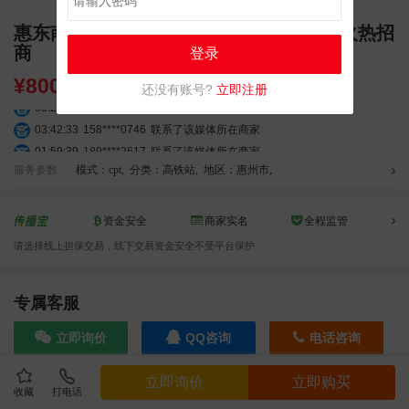
惠东南站候车厅广告 高清刷屏 LED 大屏火热招
商
登录
¥
8000.00
还没有账号?
立即注册
03:20:56
156****3374
联系了该媒体所在商家
03:42:33
158****0746
联系了该媒体所在商家
01:59:39
189****2617
联系了该媒体所在商家
12:40:20
177****7961
联系了该媒体所在商家
服务参数
模式：cpt
,
分类：高铁站
,
地区：惠州市
,
04:12:36
181****8167
联系了该媒体所在商家
04:16:44
181****0078
联系了该媒体所在商家
资金安全
商家实名
全程监管
01:50:54
192****2334
联系了该媒体所在商家
请选择线上担保交易，线下交易资金安全不受平台保护
03:40:56
157****6971
联系了该媒体所在商家
10:08:47
155****5272
联系了该媒体所在商家
专属客服
02:32:27
176****3456
联系了该媒体所在商家
04:09:07
182****6963
联系了该媒体所在商家
立即询价
QQ咨询
电话咨询
11:44:28
130****3379
联系了该媒体所在商家
08:36:41
191****0991
联系了该媒体所在商家
立即询价
立即购买
05:24:34
186****8762
联系了该媒体所在商家
收藏
打电话
效果截图