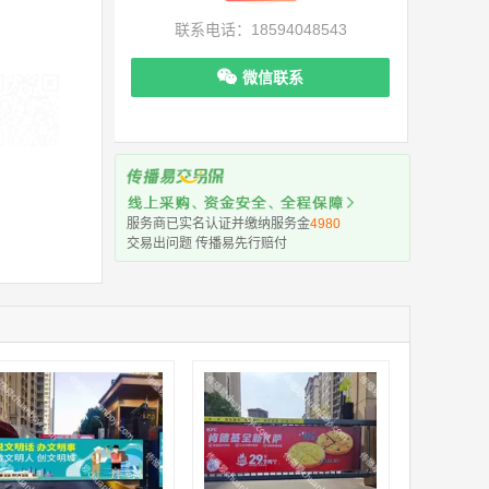
联系电话：18594048543
微信联系
机下单更便捷
服务商已实名认证并缴纳服务金
4980
交易出问题 传播易先行赔付