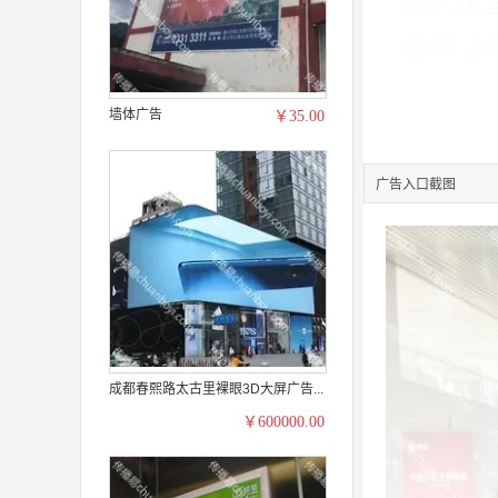
墙体广告
￥35.00
广告入口截图
成都春熙路太古里裸眼3D大屏广告...
￥600000.00