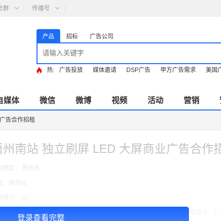
社群
传播号
产品
招标
广告公司
热:
广告投放
媒体邀请
DSP广告
甲方广告需求
美国
自媒体
微信
微博
视频
活动
营销
业广告合作招租
梧州南站 独立刷屏 LED 大屏商业广告合作
向地区： 梧州市
类：高铁站
费模式：cpt
告投放注意事项：媒体尺寸：2.97*1.34,播出频次：15秒195次/天/ ,块媒体数量块：9
登录查看完整