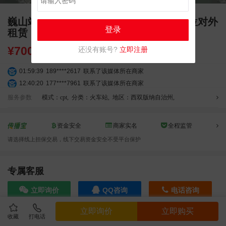
巍山站广告招商 独立刷屏 LED 大屏广告位对外
登录
租赁
¥
7000.00
还没有账号?
立即注册
01:59:39
189****2617
联系了该媒体所在商家
12:40:20
177****7961
联系了该媒体所在商家
04:12:36
181****8167
联系了该媒体所在商家
服务参数
模式：cpt
,
分类：火车站
,
地区：西双版纳自治州
,
04:16:44
181****0078
联系了该媒体所在商家
01:50:54
192****2334
联系了该媒体所在商家
资金安全
商家实名
全程监管
03:40:56
157****6971
联系了该媒体所在商家
请选择线上担保交易，线下交易资金安全不受平台保护
10:08:47
155****5272
联系了该媒体所在商家
02:32:27
176****3456
联系了该媒体所在商家
04:09:07
182****6963
联系了该媒体所在商家
专属客服
11:44:28
130****3379
联系了该媒体所在商家
立即询价
QQ咨询
电话咨询
08:36:41
191****0991
联系了该媒体所在商家
05:24:34
186****8762
联系了该媒体所在商家
立即询价
立即购买
06:11:20
166****9198
联系了该媒体所在商家
收藏
打电话
效果截图