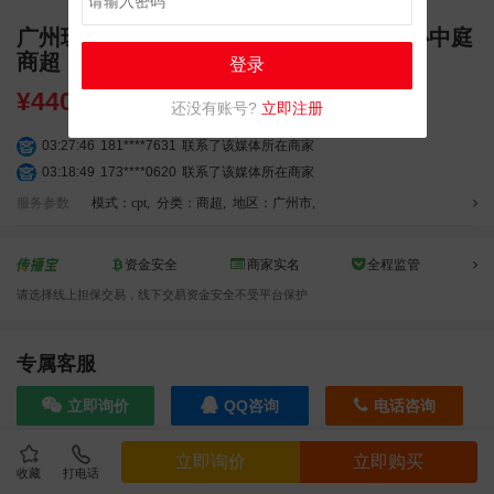
广州珠江新城 CBD 高德置地广场购物中心中庭
商超 LED 广告显示屏
登录
¥
440000.00
还没有账号?
立即注册
03:27:46
181****7631
联系了该媒体所在商家
03:18:49
173****0620
联系了该媒体所在商家
03:20:56
156****3374
联系了该媒体所在商家
服务参数
模式：cpt
,
分类：商超
,
地区：广州市
,
03:42:33
158****0746
联系了该媒体所在商家
01:59:39
189****2617
联系了该媒体所在商家
资金安全
商家实名
全程监管
12:40:20
177****7961
联系了该媒体所在商家
请选择线上担保交易，线下交易资金安全不受平台保护
04:12:36
181****8167
联系了该媒体所在商家
04:16:44
181****0078
联系了该媒体所在商家
01:50:54
192****2334
联系了该媒体所在商家
专属客服
03:40:56
157****6971
联系了该媒体所在商家
立即询价
QQ咨询
电话咨询
10:08:47
155****5272
联系了该媒体所在商家
02:32:27
176****3456
联系了该媒体所在商家
立即询价
立即购买
04:09:07
182****6963
联系了该媒体所在商家
收藏
打电话
效果截图
11:44:28
130****3379
联系了该媒体所在商家