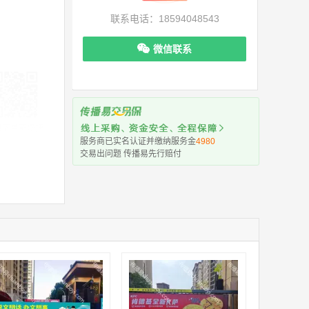
联系电话：18594048543
微信联系
机下单更便捷
服务商已实名认证并缴纳服务金
4980
交易出问题 传播易先行赔付