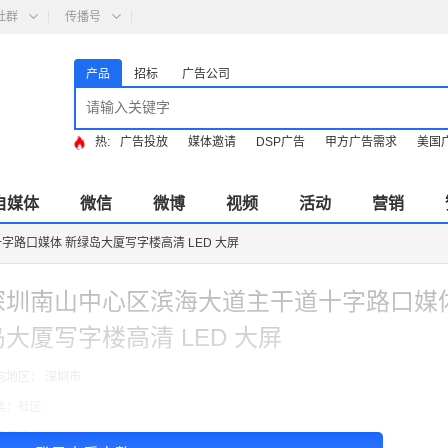
社群
传播号
产品
招标
广告公司
热:
广告投放
媒体邀请
DSP广告
甲方广告需求
美国
自媒体
微信
微博
视频
活动
营销
路口媒体 新绿岛大厦写字楼高清 LED 大屏
深圳南山中心区滨海大道主干道十字路口媒体
岛大厦写字楼高清 LED 大屏
向地区： 深圳市
类：社区
费模式：cpt