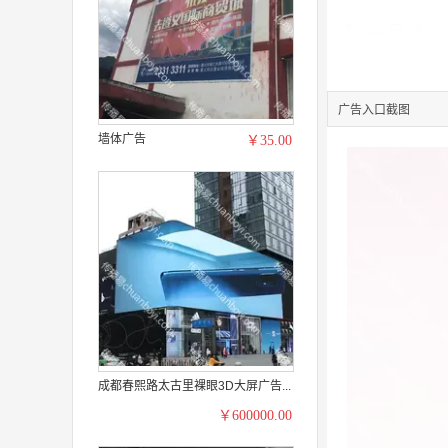
广告入口截图
墙体广告
￥35.00
成都春熙路太古里裸眼3D大屏广告...
￥600000.00