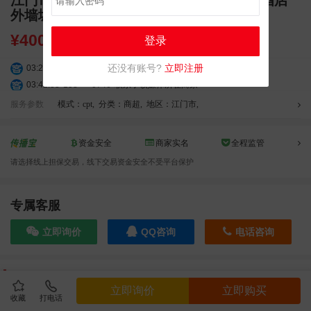
江门市蓬江区胜利路江会路交汇处新侨都酒店
外墙城市道路 LED 媒体屏介绍
¥
40000.00
登录
03:20:56
156****3374
联系了该媒体所在商家
还没有账号?
立即注册
03:42:33
158****0746
联系了该媒体所在商家
01:59:39
189****2617
联系了该媒体所在商家
服务参数
模式：cpt
,
分类：商超
,
地区：江门市
,
12:40:20
177****7961
联系了该媒体所在商家
04:12:36
181****8167
联系了该媒体所在商家
资金安全
商家实名
全程监管
04:16:44
181****0078
联系了该媒体所在商家
请选择线上担保交易，线下交易资金安全不受平台保护
01:50:54
192****2334
联系了该媒体所在商家
03:40:56
157****6971
联系了该媒体所在商家
10:08:47
155****5272
联系了该媒体所在商家
专属客服
02:32:27
176****3456
联系了该媒体所在商家
立即询价
QQ咨询
电话咨询
04:09:07
182****6963
联系了该媒体所在商家
11:44:28
130****3379
联系了该媒体所在商家
08:36:41
191****0991
联系了该媒体所在商家
效果截图
05:24:34
186****8762
联系了该媒体所在商家
立即询价
立即购买
收藏
打电话
06:11:20
166****9198
联系了该媒体所在商家