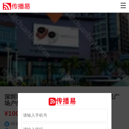
深圳市福田区深南中路新城市广场北侧市民广
场户外城市主干道 LED 媒体屏介绍
¥
10000.00
03:27:46
181****7631
联系了该媒体所在商家