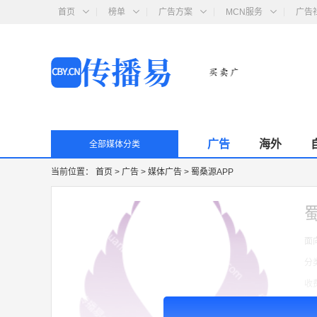
首页
榜单
广告方案
MCN服务
广告
广告
海外
全部媒体分类
当前位置：
首页
>
广告
>
媒体广告
>
蜀桑源APP
面
分
收
广