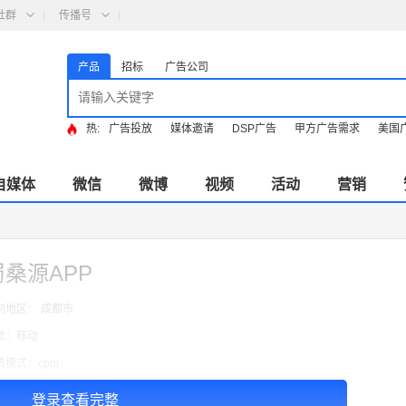
社群
传播号
产品
招标
广告公司
热:
广告投放
媒体邀请
DSP广告
甲方广告需求
美国
自媒体
微信
微博
视频
活动
营销
蜀桑源APP
向地区： 成都市
类：移动
费模式：cpm
告投放注意事项：按天投放
登录查看完整