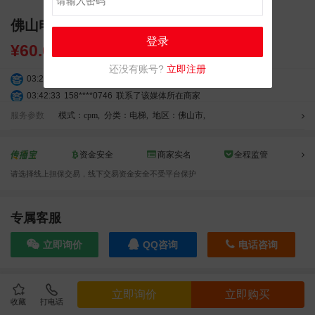
佛山电梯电视广告投放
登录
¥
60.00
还没有账号?
立即注册
03:20:56
156****3374
联系了该媒体所在商家
03:42:33
158****0746
联系了该媒体所在商家
01:59:39
189****2617
联系了该媒体所在商家
服务参数
模式：cpm
,
分类：电梯
,
地区：佛山市
,
12:40:20
177****7961
联系了该媒体所在商家
04:12:36
181****8167
联系了该媒体所在商家
资金安全
商家实名
全程监管
04:16:44
181****0078
联系了该媒体所在商家
请选择线上担保交易，线下交易资金安全不受平台保护
01:50:54
192****2334
联系了该媒体所在商家
03:40:56
157****6971
联系了该媒体所在商家
10:08:47
155****5272
联系了该媒体所在商家
专属客服
02:32:27
176****3456
联系了该媒体所在商家
立即询价
QQ咨询
电话咨询
04:09:07
182****6963
联系了该媒体所在商家
11:44:28
130****3379
联系了该媒体所在商家
08:36:41
191****0991
联系了该媒体所在商家
效果截图
立即询价
立即购买
05:24:34
186****8762
联系了该媒体所在商家
收藏
打电话