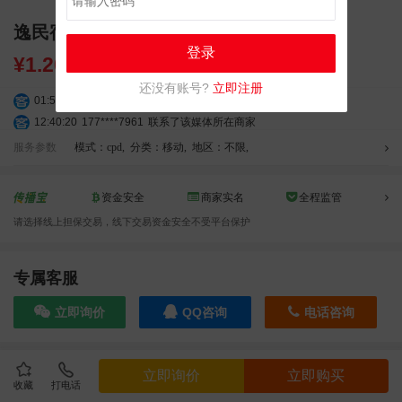
逸民宿APP开屏广告
登录
¥
1.20
还没有账号?
立即注册
01:59:39
189****2617
联系了该媒体所在商家
12:40:20
177****7961
联系了该媒体所在商家
04:12:36
181****8167
联系了该媒体所在商家
服务参数
模式：cpd
,
分类：移动
,
地区：不限
,
04:16:44
181****0078
联系了该媒体所在商家
01:50:54
192****2334
联系了该媒体所在商家
资金安全
商家实名
全程监管
03:40:56
157****6971
联系了该媒体所在商家
请选择线上担保交易，线下交易资金安全不受平台保护
10:08:47
155****5272
联系了该媒体所在商家
02:32:27
176****3456
联系了该媒体所在商家
04:09:07
182****6963
联系了该媒体所在商家
专属客服
11:44:28
130****3379
联系了该媒体所在商家
立即询价
QQ咨询
电话咨询
08:36:41
191****0991
联系了该媒体所在商家
05:24:34
186****8762
联系了该媒体所在商家
06:11:20
166****9198
联系了该媒体所在商家
效果截图
立即询价
立即购买
05:17:23
182****1341
联系了该媒体所在商家
收藏
打电话
03:00:41
153****4020
联系了该媒体所在商家