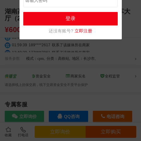
湖南高铁长沙南站LED大屏西广场二楼候车大
厅（2块）
登录
¥
60000.00
还没有账号?
立即注册
03:42:33
158****0746
联系了该媒体所在商家
01:59:39
189****2617
联系了该媒体所在商家
12:40:20
177****7961
联系了该媒体所在商家
服务参数
模式：cpm
,
分类：高铁站
,
地区：长沙市
,
04:12:36
181****8167
联系了该媒体所在商家
04:16:44
181****0078
联系了该媒体所在商家
01:50:54
192****2334
联系了该媒体所在商家
资金安全
商家实名
全程监管
03:40:56
157****6971
联系了该媒体所在商家
请选择线上担保交易，线下交易资金安全不受平台保护
10:08:47
155****5272
联系了该媒体所在商家
02:32:27
176****3456
联系了该媒体所在商家
专属客服
04:09:07
182****6963
联系了该媒体所在商家
11:44:28
130****3379
联系了该媒体所在商家
立即询价
QQ咨询
电话咨询
08:36:41
191****0991
联系了该媒体所在商家
05:24:34
186****8762
联系了该媒体所在商家
立即询价
立即购买
06:11:20
166****9198
联系了该媒体所在商家
收藏
打电话
效果截图