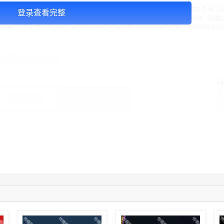
告投放注意事项：投放时间11次/天 1.上述交通信息特殊类广告播出周期均为1个月（
登录查看完整
，不得跳播，跳播每次需加收30% 2.月套餐原则上不接受拆分购买，如需拆分，则播
收20%，不满15（含15天）需要加收30% 3.上述交通消息特殊类广告，凡指定播出
￥197340.00
格：
加入购物车
获取底价
手
01:59:39
189****2617
联系了该媒体所在商家
12:40:20
177****7961
联系了该媒体所在商家
04:12:36
181****8167
联系了该媒体所在商家
04:16:44
181****0078
联系了该媒体所在商家
01:50:54
192****2334
联系了该媒体所在商家
03:40:56
157****6971
联系了该媒体所在商家
10:08:47
155****5272
联系了该媒体所在商家