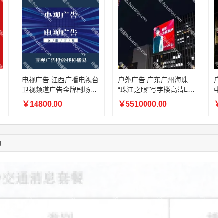
02:32:27
176****3456
联系了该媒体所在商家
04:09:07
182****6963
联系了该媒体所在商家
11:44:28
130****3379
联系了该媒体所在商家
08:36:41
191****0991
联系了该媒体所在商家
05:24:34
186****8762
联系了该媒体所在商家
05:26:28
139****8472
联系了该媒体所在商家
02:28:16
183****1249
联系了该媒体所在商家
电视广告 江西广播电视台
户外广告 广东广州海珠
05:13:40
159****9700
联系了该媒体所在商家
卫视频道广告金牌剧场前
“珠江之眼”写字楼高清LE
08:52:47
155****6115
联系了该媒体所在商家
情提要
D屏
￥14800.00
￥5510000.00
￥
03:27:46
181****7631
联系了该媒体所在商家
03:18:49
173****0620
联系了该媒体所在商家
03:20:56
156****3374
联系了该媒体所在商家
图
03:42:33
158****0746
联系了该媒体所在商家