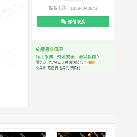
30天），按月投
联系电话：18594048543
出期不满30天需
位置，需加收3
微信联系
服务商已实名认证并缴纳服务金
4980
交易出问题 传播易先行赔付
机下单更便捷