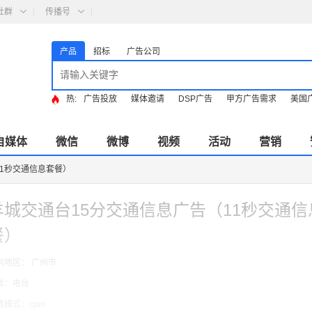
社群
传播号
产品
招标
广告公司
热:
广告投放
媒体邀请
DSP广告
甲方广告需求
美国
自媒体
微信
微博
视频
活动
营销
11秒交通信息套餐）
羊城交通台15分交通信息广告（11秒交通信
餐）
向地区： 广州市
类：电台
费模式：cpm