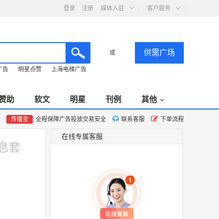
登录
注册
媒体入驻
客户服务
供需广场
或
广告
明星点赞
上海电梯广告
赞助
软文
明星
刊例
其他
传播宝
全程保障广告投放交易安全
联系客服
下单流程
在线专属客服
息套