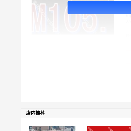
广
放
加
0%
价
店内推荐