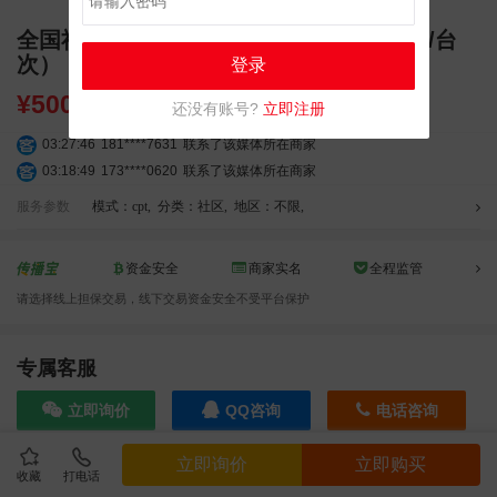
全国社区灯箱（一线城市，固定画面，1月/台
次）
登录
¥
5000.00
还没有账号?
立即注册
03:27:46
181****7631
联系了该媒体所在商家
03:18:49
173****0620
联系了该媒体所在商家
03:20:56
156****3374
联系了该媒体所在商家
服务参数
模式：cpt
,
分类：社区
,
地区：不限
,
03:42:33
158****0746
联系了该媒体所在商家
01:59:39
189****2617
联系了该媒体所在商家
资金安全
商家实名
全程监管
12:40:20
177****7961
联系了该媒体所在商家
04:12:36
181****8167
联系了该媒体所在商家
请选择线上担保交易，线下交易资金安全不受平台保护
04:16:44
181****0078
联系了该媒体所在商家
01:50:54
192****2334
联系了该媒体所在商家
专属客服
03:40:56
157****6971
联系了该媒体所在商家
10:08:47
155****5272
联系了该媒体所在商家
立即询价
QQ咨询
电话咨询
02:32:27
176****3456
联系了该媒体所在商家
04:09:07
182****6963
联系了该媒体所在商家
立即询价
立即购买
收藏
打电话
效果截图
11:44:28
130****3379
联系了该媒体所在商家