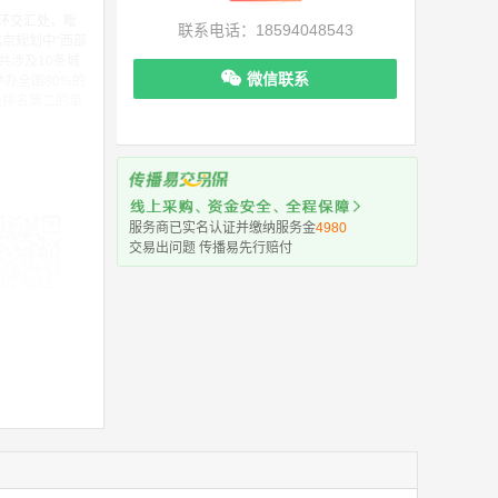
环交汇处，毗
联系电话：18594048543
京规划中“西部
共涉及10条城
微信联系
办全国80%的
及排名第二的单
服务商已实名认证并缴纳服务金
4980
交易出问题 传播易先行赔付
机下单更便捷