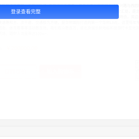
告投放注意事项：五棵松叶子+立柱灯光秀广告，位于北京长安街延长线复兴路与西四
登录查看完整
一线地铁五棵松站，五棵松文化体育中心。处于海淀、丰台、石景山三区交汇处，是北
态带”和“体育文化区”的核心，与北京市“两轴、两带、多中心”的发展构思相吻合。周边
快速路和主、次干道，交通极为方便。是华熙国际打造的第一个华熙LIVE，这里每年举
唱会、体育赛事等活动数百场，吸引观众数百万，是北京娱乐新地标和旅游打卡圣地
商场，辐射人流量高达100w+。
￥200000.00
格：
加入购物车
获取底价
手
05:26:28
139****8472
联系了该媒体所在商家
02:28:16
183****1249
联系了该媒体所在商家
05:13:40
159****9700
联系了该媒体所在商家
08:52:47
155****6115
联系了该媒体所在商家
03:27:46
181****7631
联系了该媒体所在商家