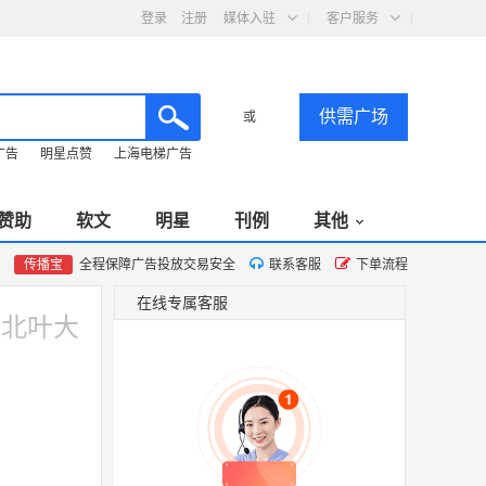
登录
注册
媒体入驻
客户服务
供需广场
或
广告
明星点赞
上海电梯广告
赞助
软文
明星
刊例
其他
传播宝
全程保障广告投放交易安全
联系客服
下单流程
在线专属客服
E北叶大