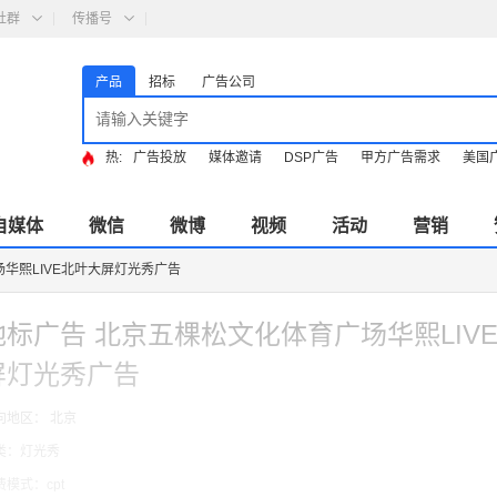
社群
传播号
产品
招标
广告公司
热:
广告投放
媒体邀请
DSP广告
甲方广告需求
美国
自媒体
微信
微博
视频
活动
营销
华熙LIVE北叶大屏灯光秀广告
地标广告 北京五棵松文化体育广场华熙LIV
屏灯光秀广告
向地区： 北京
类：灯光秀
费模式：cpt