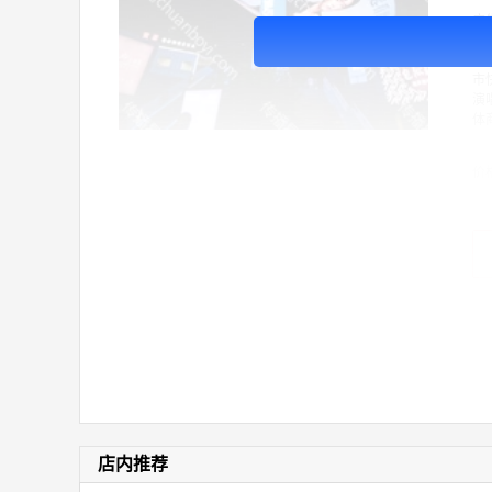
广
邻
生
市
演
体
价
店内推荐