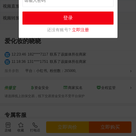
视频直发报价
¥4800.00元
加入购物车
登录
视频转发报价
不接单
加入购物车
还没有账号?
立即注册
爱化妆的晓晓
12:23:46
182****7117
联系了该媒体所在商家
11:18:36
131****1751
联系了该媒体所在商家
11:36:30
185****9935
联系了该媒体所在商家
服务参数
平台：小红书
,
粉丝数：205000
,
05:48:23
137****4579
联系了该媒体所在商家
02:54:47
176****4552
联系了该媒体所在商家
资金安全
商家实名
全程监管
03:56:53
180****0947
联系了该媒体所在商家
请选择线上担保交易，线下交易资金安全不受平台保护
04:49:31
151****0520
联系了该媒体所在商家
12:47:27
151****7936
联系了该媒体所在商家
04:06:21
199****8187
联系了该媒体所在商家
专属客服
02:30:57
195****5584
联系了该媒体所在商家
立即询价
QQ咨询
电话咨询
立即询价
立即购买
03:25:44
188****4913
联系了该媒体所在商家
店铺
收藏
打电话
06:45:19
135****3850
联系了该媒体所在商家