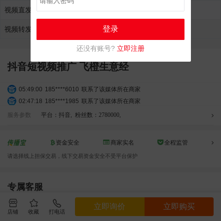
视频直发报价
¥48000.00元
加入购物车
登录
视频转发报价
¥48000.00元
加入购物车
还没有账号?
立即注册
抖音短视频推广 飞橙生意经
05:49:00
185****6010
联系了该媒体所在商家
02:47:18
185****1985
联系了该媒体所在商家
02:16:20
173****0934
联系了该媒体所在商家
服务参数
平台：抖音
,
粉丝数：2780000
,
12:23:46
182****7117
联系了该媒体所在商家
11:18:36
131****1751
联系了该媒体所在商家
资金安全
商家实名
全程监管
11:36:30
185****9935
联系了该媒体所在商家
请选择线上担保交易，线下交易资金安全不受平台保护
05:48:23
137****4579
联系了该媒体所在商家
02:54:47
176****4552
联系了该媒体所在商家
03:56:53
180****0947
联系了该媒体所在商家
专属客服
04:49:31
151****0520
联系了该媒体所在商家
立即询价
QQ咨询
电话咨询
立即询价
立即购买
12:47:27
151****7936
联系了该媒体所在商家
店铺
收藏
打电话
04:06:21
199****8187
联系了该媒体所在商家