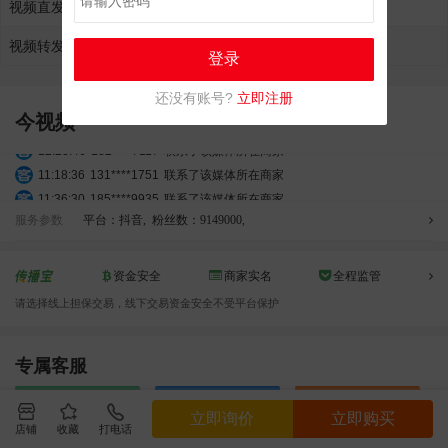
视频直发报价
¥30000.00元
加入购物车
视频转发报价
¥30000.00元
加入购物车
登录
还没有账号?
立即注册
今视频
12:23:46
182****7117
联系了该媒体所在商家
11:18:36
131****1751
联系了该媒体所在商家
11:36:30
185****9935
联系了该媒体所在商家
服务参数
平台：抖音
,
粉丝数：9149000
,
05:48:23
137****4579
联系了该媒体所在商家
02:54:47
176****4552
联系了该媒体所在商家
03:56:53
180****0947
联系了该媒体所在商家
资金安全
商家实名
全程监管
04:49:31
151****0520
联系了该媒体所在商家
请选择线上担保交易，线下交易资金安全不受平台保护
12:47:27
151****7936
联系了该媒体所在商家
04:06:21
199****8187
联系了该媒体所在商家
专属客服
02:30:57
195****5584
联系了该媒体所在商家
03:25:44
188****4913
联系了该媒体所在商家
立即询价
QQ咨询
电话咨询
06:45:19
135****3850
联系了该媒体所在商家
立即询价
立即购买
店铺
收藏
打电话
05:01:16
152****9858
联系了该媒体所在商家