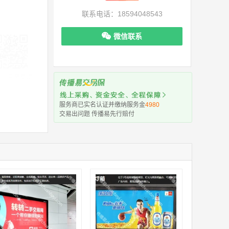
联系电话：18594048543
微信联系
机下单更便捷
服务商已实名认证并缴纳服务金
4980
交易出问题 传播易先行赔付