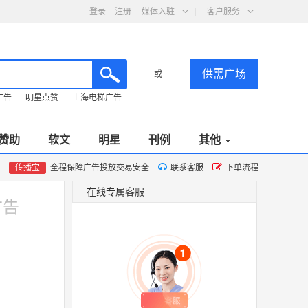
登录
注册
媒体入驻
客户服务
供需广场
或
广告
明星点赞
上海电梯广告
赞助
软文
明星
刊例
其他
传播宝
全程保障广告投放交易安全
联系客服
下单流程
在线专属客服
广告