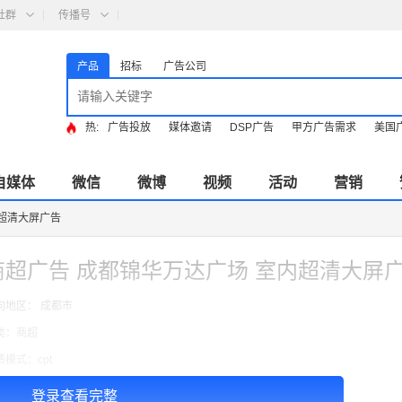
社群
传播号
产品
招标
广告公司
热:
广告投放
媒体邀请
DSP广告
甲方广告需求
美国
自媒体
微信
微博
视频
活动
营销
内超清大屏广告
商超广告 成都锦华万达广场 室内超清大屏
向地区： 成都市
类：商超
费模式：cpt
告投放注意事项：以上：2周的价格，媒体规格：7.1*3.1=22.01㎡
登录查看完整