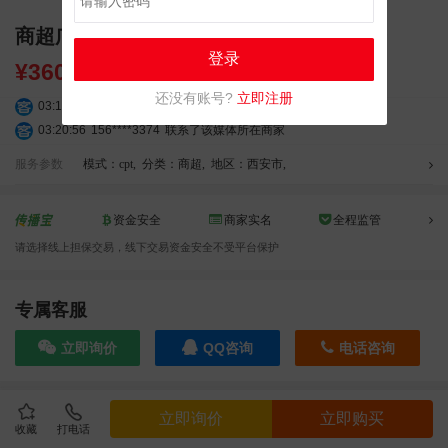
商超广告 西安高新万达广场 室内大屏广告
登录
¥
36000.00
还没有账号?
立即注册
03:18:49
173****0620
联系了该媒体所在商家
03:20:56
156****3374
联系了该媒体所在商家
03:42:33
158****0746
联系了该媒体所在商家
服务参数
模式：cpt
,
分类：商超
,
地区：西安市
,
01:59:39
189****2617
联系了该媒体所在商家
12:40:20
177****7961
联系了该媒体所在商家
资金安全
商家实名
全程监管
04:12:36
181****8167
联系了该媒体所在商家
04:16:44
181****0078
联系了该媒体所在商家
请选择线上担保交易，线下交易资金安全不受平台保护
01:50:54
192****2334
联系了该媒体所在商家
03:40:56
157****6971
联系了该媒体所在商家
专属客服
10:08:47
155****5272
联系了该媒体所在商家
02:32:27
176****3456
联系了该媒体所在商家
立即询价
QQ咨询
电话咨询
04:09:07
182****6963
联系了该媒体所在商家
11:44:28
130****3379
联系了该媒体所在商家
效果截图
08:36:41
191****0991
联系了该媒体所在商家
立即询价
立即购买
收藏
打电话
05:24:34
186****8762
联系了该媒体所在商家