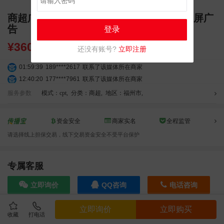
商超广告 福州金融街万达广场 室内高清大屏广
告
登录
¥
36000.00
还没有账号?
立即注册
01:59:39
189****2617
联系了该媒体所在商家
12:40:20
177****7961
联系了该媒体所在商家
04:12:36
181****8167
联系了该媒体所在商家
服务参数
模式：cpt
,
分类：商超
,
地区：福州市
,
04:16:44
181****0078
联系了该媒体所在商家
01:50:54
192****2334
联系了该媒体所在商家
资金安全
商家实名
全程监管
03:40:56
157****6971
联系了该媒体所在商家
请选择线上担保交易，线下交易资金安全不受平台保护
10:08:47
155****5272
联系了该媒体所在商家
02:32:27
176****3456
联系了该媒体所在商家
04:09:07
182****6963
联系了该媒体所在商家
专属客服
11:44:28
130****3379
联系了该媒体所在商家
立即询价
QQ咨询
电话咨询
08:36:41
191****0991
联系了该媒体所在商家
05:24:34
186****8762
联系了该媒体所在商家
立即询价
立即购买
06:11:20
166****9198
联系了该媒体所在商家
收藏
打电话
效果截图
05:17:23
182****1341
联系了该媒体所在商家