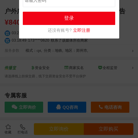
户外广告 郑州地铁创意内包车 高清大屏广告
登录
¥
84000.00
还没有账号?
立即注册
03:27:46
181****7631
联系了该媒体所在商家
03:18:49
173****0620
联系了该媒体所在商家
03:20:56
156****3374
联系了该媒体所在商家
服务参数
模式：cpt
,
分类：地铁
,
地区：郑州市
,
03:42:33
158****0746
联系了该媒体所在商家
01:59:39
189****2617
联系了该媒体所在商家
资金安全
商家实名
全程监管
12:40:20
177****7961
联系了该媒体所在商家
04:12:36
181****8167
联系了该媒体所在商家
请选择线上担保交易，线下交易资金安全不受平台保护
04:16:44
181****0078
联系了该媒体所在商家
01:50:54
192****2334
联系了该媒体所在商家
专属客服
03:40:56
157****6971
联系了该媒体所在商家
10:08:47
155****5272
联系了该媒体所在商家
立即询价
QQ咨询
电话咨询
02:32:27
176****3456
联系了该媒体所在商家
04:09:07
182****6963
联系了该媒体所在商家
效果截图
11:44:28
130****3379
联系了该媒体所在商家
立即询价
立即购买
收藏
打电话
08:36:41
191****0991
联系了该媒体所在商家