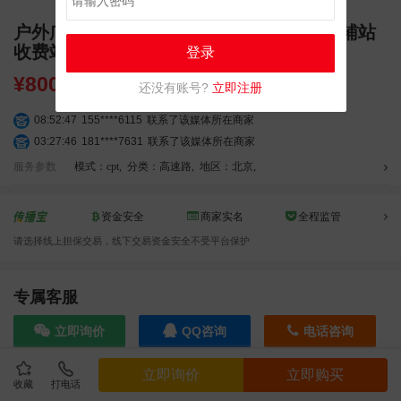
户外广告 京港澳高速杜家坎辅站ETC进京辅站
收费站棚点位
登录
¥
8000000.00
还没有账号?
立即注册
08:52:47
155****6115
联系了该媒体所在商家
03:27:46
181****7631
联系了该媒体所在商家
03:18:49
173****0620
联系了该媒体所在商家
服务参数
模式：cpt
,
分类：高速路
,
地区：北京
,
03:20:56
156****3374
联系了该媒体所在商家
03:42:33
158****0746
联系了该媒体所在商家
资金安全
商家实名
全程监管
01:59:39
189****2617
联系了该媒体所在商家
请选择线上担保交易，线下交易资金安全不受平台保护
12:40:20
177****7961
联系了该媒体所在商家
04:12:36
181****8167
联系了该媒体所在商家
03:23:40
136****6152
联系了该媒体所在商家
专属客服
04:16:44
181****0078
联系了该媒体所在商家
立即询价
QQ咨询
电话咨询
01:50:54
192****2334
联系了该媒体所在商家
03:40:56
157****6971
联系了该媒体所在商家
立即询价
立即购买
10:08:47
155****5272
联系了该媒体所在商家
收藏
打电话
效果截图
02:32:27
176****3456
联系了该媒体所在商家