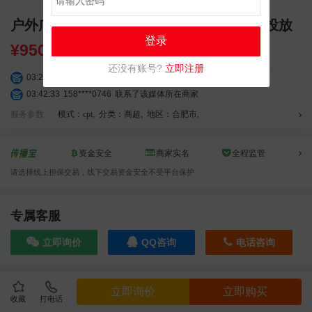
户外广告 安徽合肥高新龙湖天街LED广告投放
登录
¥
9500.00
还没有账号?
立即注册
03:20:56
156****3374
联系了该媒体所在商家
03:42:33
158****0746
联系了该媒体所在商家
01:59:39
189****2617
联系了该媒体所在商家
服务参数
模式：cpt
,
分类：商超
,
地区：合肥市
,
12:40:20
177****7961
联系了该媒体所在商家
04:12:36
181****8167
联系了该媒体所在商家
资金安全
商家实名
全程监管
04:16:44
181****0078
联系了该媒体所在商家
请选择线上担保交易，线下交易资金安全不受平台保护
01:50:54
192****2334
联系了该媒体所在商家
03:40:56
157****6971
联系了该媒体所在商家
10:08:47
155****5272
联系了该媒体所在商家
专属客服
02:32:27
176****3456
联系了该媒体所在商家
立即询价
QQ咨询
电话咨询
04:09:07
182****6963
联系了该媒体所在商家
11:44:28
130****3379
联系了该媒体所在商家
08:36:41
191****0991
联系了该媒体所在商家
效果截图
立即询价
立即购买
05:24:34
186****8762
联系了该媒体所在商家
收藏
打电话
10:41:47
139****8472
联系了该媒体所在商家