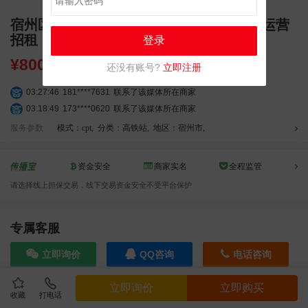
宿州区域高铁广告 萧县北站高清刷屏大屏运营
招租
登录
¥
8000.00
还没有账号?
立即注册
03:27:46
181****7631
联系了该媒体所在商家
03:18:49
173****0620
联系了该媒体所在商家
03:20:56
156****3374
联系了该媒体所在商家
服务参数
模式：cpt
,
分类：高铁站
,
地区：宿州市
,
03:42:33
158****0746
联系了该媒体所在商家
01:59:39
189****2617
联系了该媒体所在商家
资金安全
商家实名
全程监管
12:40:20
177****7961
联系了该媒体所在商家
请选择线上担保交易，线下交易资金安全不受平台保护
04:12:36
181****8167
联系了该媒体所在商家
04:16:44
181****0078
联系了该媒体所在商家
01:50:54
192****2334
联系了该媒体所在商家
专属客服
03:40:56
157****6971
联系了该媒体所在商家
立即询价
QQ咨询
电话咨询
10:08:47
155****5272
联系了该媒体所在商家
02:32:27
176****3456
联系了该媒体所在商家
立即询价
立即购买
04:09:07
182****6963
联系了该媒体所在商家
收藏
打电话
效果截图
11:44:28
130****3379
联系了该媒体所在商家