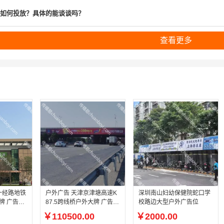
如何投放？具体的能谈谈吗？
查看更多
一经路地铁
户外广告 天津京津塘高速K
深圳南山妇幼保健院蛇口学
牌 广告位
87.5跨线桥户外大牌 广告位
校路边大型户外广告位
招商
￥110500.00
￥2000.00