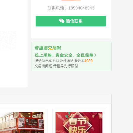
联系电话：18594048543
微信联系
机下单更便捷
服务商已实名认证并缴纳服务金
4980
交易出问题 传播易先行赔付