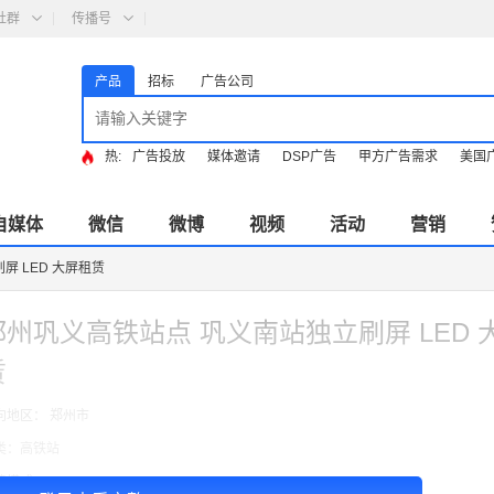
社群
传播号
产品
招标
广告公司
热:
广告投放
媒体邀请
DSP广告
甲方广告需求
美国
自媒体
微信
微博
视频
活动
营销
屏 LED 大屏租赁
郑州巩义高铁站点 巩义南站独立刷屏 LED 
赁
向地区： 郑州市
类：高铁站
费模式：cpt