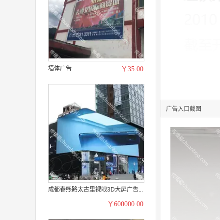
墙体广告
￥35.00
广告入口截图
成都春熙路太古里裸眼3D大屏广告...
￥600000.00