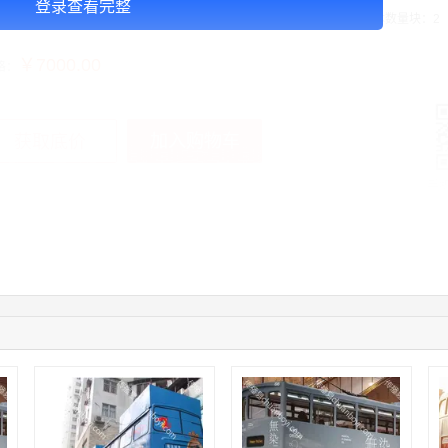
登录查看完整
告投放注意事项：媒体尺寸：2.97*1.34,播出频次：15秒195次/天/ ,块媒体数量块：2
￥7000.00
格：
加入购物车
获取底价
手
04:09:07
182****6963
联系了该媒体所在商家
11:44:28
130****3379
联系了该媒体所在商家
08:36:41
191****0991
联系了该媒体所在商家
05:24:34
186****8762
联系了该媒体所在商家
06:11:20
166****9198
联系了该媒体所在商家
05:17:23
182****1341
联系了该媒体所在商家
03:00:41
153****4020
联系了该媒体所在商家
05:19:34
150****6182
联系了该媒体所在商家
03:27:46
181****7631
联系了该媒体所在商家