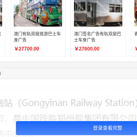
03:18:49
173****0620
联系了该媒体所在商家
03:20:56
156****3374
联系了该媒体所在商家
03:42:33
158****0746
联系了该媒体所在商家
01:59:39
189****2617
联系了该媒体所在商家
12:40:20
177****7961
联系了该媒体所在商家
巴
澳门有轨双层旅游巴士车
澳门签名广告有轨双层巴
身广告
士车身广告
04:12:36
181****8167
联系了该媒体所在商家
04:16:44
181****0078
联系了该媒体所在商家
￥27700.00
￥27600.00
￥
01:50:54
192****2334
联系了该媒体所在商家
03:40:56
157****6971
联系了该媒体所在商家
10:08:47
155****5272
联系了该媒体所在商家
图
02:32:27
176****3456
联系了该媒体所在商家
登录查看完整