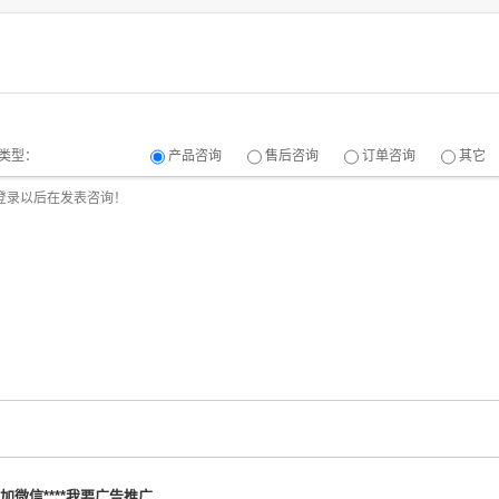
类型：
产品咨询
售后咨询
订单咨询
其它
加微信****我要广告推广