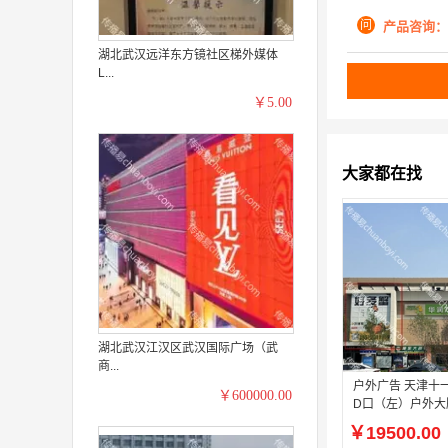
问
产品咨询：
湖北武汉远洋东方镜社区梯外媒体
L...
￥5.00
大家都在找
湖北武汉江汉区武汉国际广场（武
商...
户外广告 天津十
￥600000.00
D口（左）户外大
招商
￥19500.00