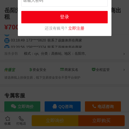
岳阳汨罗东高铁广告资源 高清刷屏大屏招商出
租
登录
¥
7000.00
还没有账号?
立即注册
03:27:46
181****7631
联系了该媒体所在商家
03:18:49
173****0620
联系了该媒体所在商家
03:20:56
156****3374
联系了该媒体所在商家
03:42:33
158****0746
联系了该媒体所在商家
服务参数
模式：cpt
,
分类：高铁站
,
地区：岳阳市
,
01:59:39
189****2617
联系了该媒体所在商家
12:40:20
177****7961
联系了该媒体所在商家
资金安全
商家实名
全程监管
04:12:36
181****8167
联系了该媒体所在商家
请选择线上担保交易，线下交易资金安全不受平台保护
04:16:44
181****0078
联系了该媒体所在商家
01:50:54
192****2334
联系了该媒体所在商家
03:40:56
157****6971
联系了该媒体所在商家
专属客服
10:08:47
155****5272
联系了该媒体所在商家
立即询价
QQ咨询
电话咨询
02:32:27
176****3456
联系了该媒体所在商家
04:09:07
182****6963
联系了该媒体所在商家
立即询价
立即购买
11:44:28
130****3379
联系了该媒体所在商家
收藏
打电话
效果截图