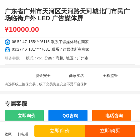
广东省广州市天河区天河路天河城北门市民广
场临街户外 LED 广告媒体屏
¥
10000.00
08:52:47
155****6115
联系了该媒体所在商家
03:27:46
181****7631
联系了该媒体所在商家
03:18:49
173****0620
联系了该媒体所在商家
服务参数
模式：cpt
,
分类：商超
,
地区：广州市
,
03:20:56
156****3374
联系了该媒体所在商家
03:42:33
158****0746
联系了该媒体所在商家
资金安全
商家实名
全程监管
01:59:39
189****2617
联系了该媒体所在商家
请选择线上担保交易，线下交易资金安全不受平台保护
12:40:20
177****7961
联系了该媒体所在商家
04:12:36
181****8167
联系了该媒体所在商家
04:16:44
181****0078
联系了该媒体所在商家
专属客服
01:50:54
192****2334
联系了该媒体所在商家
立即询价
QQ咨询
电话咨询
03:40:56
157****6971
联系了该媒体所在商家
10:08:47
155****5272
联系了该媒体所在商家
立即询价
立即购买
02:32:27
176****3456
联系了该媒体所在商家
收藏
打电话
效果截图
04:09:07
182****6963
联系了该媒体所在商家