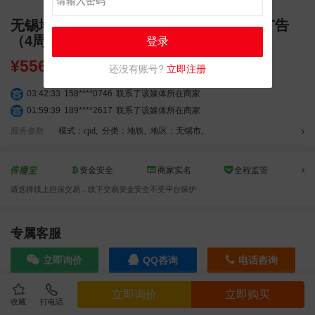
无锡地铁1、2号线A级站点单侧屏蔽门贴广告
（4周）
登录
¥
55680.00
还没有账号?
立即注册
03:42:33
158****0746
联系了该媒体所在商家
01:59:39
189****2617
联系了该媒体所在商家
12:40:20
177****7961
联系了该媒体所在商家
服务参数
模式：cpd
,
分类：地铁
,
地区：无锡市
,
04:12:36
181****8167
联系了该媒体所在商家
04:16:44
181****0078
联系了该媒体所在商家
资金安全
商家实名
全程监管
01:50:54
192****2334
联系了该媒体所在商家
请选择线上担保交易，线下交易资金安全不受平台保护
03:40:56
157****6971
联系了该媒体所在商家
10:08:47
155****5272
联系了该媒体所在商家
02:32:27
176****3456
联系了该媒体所在商家
专属客服
04:09:07
182****6963
联系了该媒体所在商家
立即询价
QQ咨询
电话咨询
11:44:28
130****3379
联系了该媒体所在商家
08:36:41
191****0991
联系了该媒体所在商家
立即询价
立即购买
05:24:34
186****8762
联系了该媒体所在商家
收藏
打电话
效果截图
06:11:20
166****9198
联系了该媒体所在商家