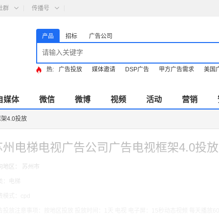
社群
传播号
产品
招标
广告公司
热:
广告投放
媒体邀请
DSP广告
甲方广告需求
美国
自媒体
微信
微博
视频
活动
营销
4.0投放
苏州电梯电视广告公司广告电视框架4.0投放
向地区： 苏州市
类：电梯
费模式：cpd
告投放注意事项：按地区投放 投放时间：1天 电视 电子屏：15秒动态视频 每天播放6