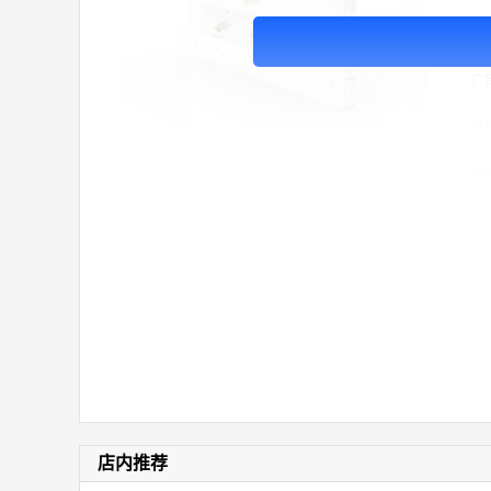
广
广
广
价
店内推荐