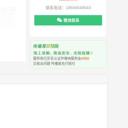
联系电话：18594048543
微信联系
机下单更便捷
服务商已实名认证并缴纳服务金
4980
交易出问题 传播易先行赔付