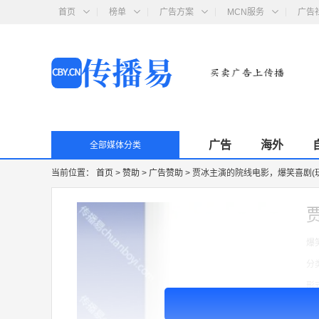
首页
榜单
广告方案
MCN服务
广告
广告
海外
全部媒体分类
当前位置：
首页
>
赞助
>
广告赞助
>
贾冰主演的院线电影，爆笑喜剧(
爆
分
形
价