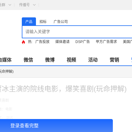
社群
传播号
产品
招标
广告公司
热:
广告投放
媒体邀请
DSP广告
甲方广告需求
美国
自媒体
微信
微博
视频
活动
营销
玩命押解)
贾冰主演的院线电影，爆笑喜剧(玩命押解)
笑喜剧
类：电影
式： 冠名
登录查看完整
￥1200.00
格：