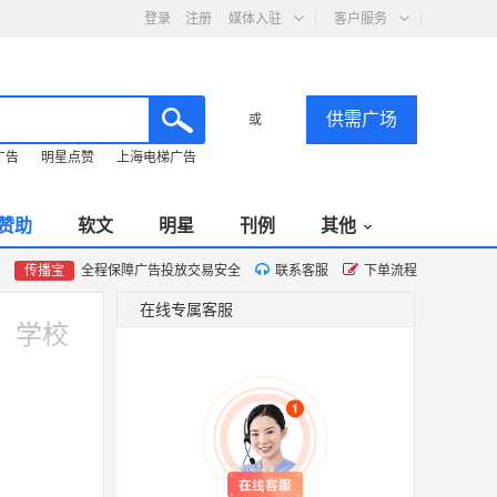
登录
注册
媒体入驻
客户服务
供需广场
或
广告
明星点赞
上海电梯广告
赞助
软文
明星
刊例
其他
传播宝
全程保障广告投放交易安全
联系客服
下单流程
在线专属客服
、学校