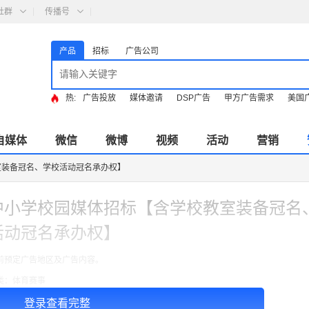
社群
传播号
产品
招标
广告公司
热:
广告投放
媒体邀请
DSP广告
甲方广告需求
美国
自媒体
微信
微博
视频
活动
营销
室装备冠名、学校活动冠名承办权】
中小学校园媒体招标【含学校教室装备冠名
活动冠名承办权】
前预定广告地区及广告内容。
类：体育赛事
式： 冠名
登录查看完整