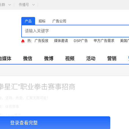
社群
传播号
产品
招标
广告公司
热:
广告投放
媒体邀请
DSP广告
甲方广告需求
美国
自媒体
微信
微博
视频
活动
营销
“拳星汇”职业拳击赛事招商
敢、坚持、热爱，汇聚无限可能！
类：体育赛事
式： Logo展示
登录查看完整
￥3120000.00
格：