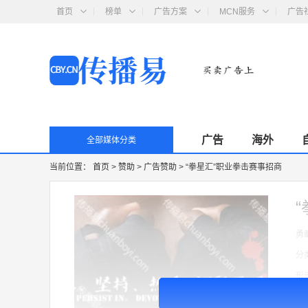
首页
榜单
广告方案
MCN服务
广告
广告
海外
全部媒体分类
当前位置：
首页
>
赞助
>
广告赞助
>
“拳星汇”职业拳击赛事招商
勇
分
形
价