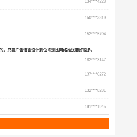
134****4228
150****3319
152****5704
准的。只要广告语言设计到位肯定比网络推送要好很多。
182****3147
137****6272
132****8281
191****1945