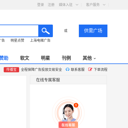
登录
注册
媒体入驻
客户服务
供需广场
或
广告
明星点赞
上海电梯广告
赞助
软文
明星
刊例
其他
传播宝
全程保障广告投放交易安全
联系客服
下单流程
在线专属客服