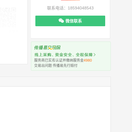
联系电话：18594048543
微信联系
机下单更便捷
服务商已实名认证并缴纳服务金
4980
交易出问题 传播易先行赔付