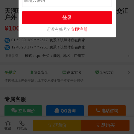
天河珠江新城 CBD 核心｜华夏路花城大道交汇
户外 LED 广告大屏
登录
¥
10000.00
还没有账号?
立即注册
01:59:39
189****2617
联系了该媒体所在商家
12:40:20
177****7961
联系了该媒体所在商家
04:12:36
181****8167
联系了该媒体所在商家
服务参数
模式：cpt
,
分类：商超
,
地区：广州市
,
04:16:44
181****0078
联系了该媒体所在商家
01:50:54
192****2334
联系了该媒体所在商家
资金安全
商家实名
全程监管
03:40:56
157****6971
联系了该媒体所在商家
请选择线上担保交易，线下交易资金安全不受平台保护
10:08:47
155****5272
联系了该媒体所在商家
02:32:27
176****3456
联系了该媒体所在商家
04:09:07
182****6963
联系了该媒体所在商家
专属客服
11:44:28
130****3379
联系了该媒体所在商家
立即询价
QQ咨询
电话咨询
08:36:41
191****0991
联系了该媒体所在商家
05:24:34
186****8762
联系了该媒体所在商家
立即询价
立即购买
06:11:20
166****9198
联系了该媒体所在商家
收藏
打电话
效果截图
05:17:23
182****1341
联系了该媒体所在商家