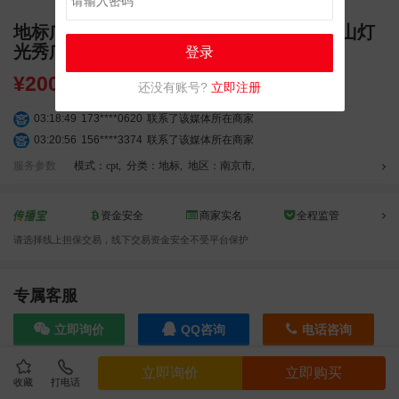
地标广告 南京南站喜马拉雅购物中心看江山灯
光秀广告
登录
¥
200000.00
还没有账号?
立即注册
03:18:49
173****0620
联系了该媒体所在商家
03:20:56
156****3374
联系了该媒体所在商家
03:42:33
158****0746
联系了该媒体所在商家
服务参数
模式：cpt
,
分类：地标
,
地区：南京市
,
01:59:39
189****2617
联系了该媒体所在商家
12:40:20
177****7961
联系了该媒体所在商家
资金安全
商家实名
全程监管
04:12:36
181****8167
联系了该媒体所在商家
请选择线上担保交易，线下交易资金安全不受平台保护
04:16:44
181****0078
联系了该媒体所在商家
01:50:54
192****2334
联系了该媒体所在商家
03:40:56
157****6971
联系了该媒体所在商家
专属客服
10:08:47
155****5272
联系了该媒体所在商家
立即询价
QQ咨询
电话咨询
02:32:27
176****3456
联系了该媒体所在商家
04:09:07
182****6963
联系了该媒体所在商家
立即询价
立即购买
11:44:28
130****3379
联系了该媒体所在商家
收藏
打电话
效果截图
08:36:41
191****0991
联系了该媒体所在商家