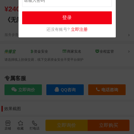
¥
240000.00
登录
《无间·风云》寻广告植入
还没有账号?
立即注册
服务参数
分类：电影
,
资金安全
商家实名
全程监管
请选择线上担保交易，线下交易资金安全不受平台保护
专属客服
立即询价
QQ咨询
电话咨询
效果截图
立即询价
立即购买
店铺
收藏
打电话