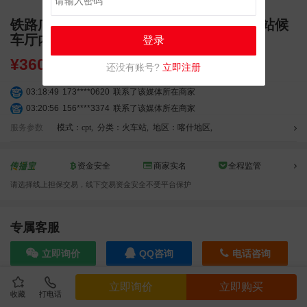
铁路广告 新疆维吾尔自治区喀什地区莎车站候
车厅内卫生间旁墙体灯箱广告
登录
¥
3600.00
还没有账号?
立即注册
03:18:49
173****0620
联系了该媒体所在商家
03:20:56
156****3374
联系了该媒体所在商家
03:42:33
158****0746
联系了该媒体所在商家
服务参数
模式：cpt
,
分类：火车站
,
地区：喀什地区
,
01:59:39
189****2617
联系了该媒体所在商家
12:40:20
177****7961
联系了该媒体所在商家
资金安全
商家实名
全程监管
04:12:36
181****8167
联系了该媒体所在商家
请选择线上担保交易，线下交易资金安全不受平台保护
04:16:44
181****0078
联系了该媒体所在商家
01:50:54
192****2334
联系了该媒体所在商家
03:40:56
157****6971
联系了该媒体所在商家
专属客服
10:08:47
155****5272
联系了该媒体所在商家
立即询价
QQ咨询
电话咨询
02:32:27
176****3456
联系了该媒体所在商家
04:09:07
182****6963
联系了该媒体所在商家
立即询价
立即购买
11:44:28
130****3379
联系了该媒体所在商家
收藏
打电话
效果截图
08:36:41
191****0991
联系了该媒体所在商家