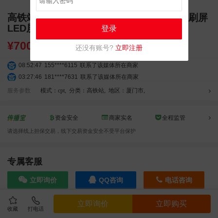
高铁站广告 厦门高铁站广告 厦门北站独立刷屏
LED屏幕广告
登录
¥
7000.00
还没有账号?
立即注册
08:52:47
155****6115
联系了该媒体所在商家
03:27:46
181****7631
联系了该媒体所在商家
03:18:49
173****0620
联系了该媒体所在商家
服务参数
模式：cpt
,
分类：高铁站
,
地区：厦门市
,
03:20:56
156****3374
联系了该媒体所在商家
03:42:33
158****0746
联系了该媒体所在商家
资金安全
商家实名
全程监管
01:59:39
189****2617
联系了该媒体所在商家
请选择线上担保交易，线下交易资金安全不受平台保护
12:40:20
177****7961
联系了该媒体所在商家
04:12:36
181****8167
联系了该媒体所在商家
03:23:40
136****6152
联系了该媒体所在商家
专属客服
04:16:44
181****0078
联系了该媒体所在商家
立即询价
QQ咨询
电话咨询
01:50:54
192****2334
联系了该媒体所在商家
03:40:56
157****6971
联系了该媒体所在商家
立即询价
立即购买
10:08:47
155****5272
联系了该媒体所在商家
收藏
打电话
效果截图
02:32:27
176****3456
联系了该媒体所在商家